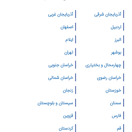
آذربایجان شرقی
آذربایجان غربی
اردبیل
اصفهان
البرز
ایلام
بوشهر
تهران
چهارمحال و بختیاری
خراسان جنوبی
خراسان رضوی
خراسان شمالی
خوزستان
زنجان
سمنان
سیستان و بلوچستان
فارس
قزوین
قم
کردستان