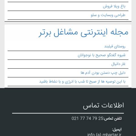
باغ ویلا فروش
طراحی وبسایت و سئو
مجله اینترنتی مشاغل برتر
روستای فیلبند
شیوه گفتگو صحیح با نوجوانان
غار دانیال
دلیل چپ دستن بودن آدم ها
با این توصیه ها از صبح تا شب با انرژی و با نشاط باشید
اطلاعات تماس
تلفن تماس:
021 77 74 79 25
ایمیل:
info {a} mbartar.ir