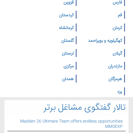
فارس
قزوین
قم
کردستان
کرمان
کرمانشاه
کهگیلویه و بویراحمد
گلستان
گیلان
لرستان
مازندران
مرکزی
هرمزگان
همدان
یزد
تالار گفتگوی مشاغل برتر
Madden 26 Ultimate Team offers endless opportunities
MMOEXP