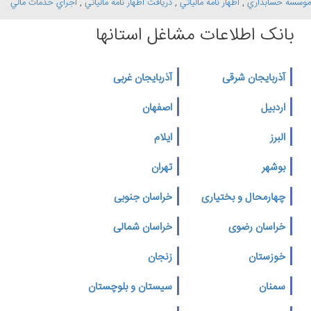
موسسه حسابداري
,
اظهار نامه مالياتي
,
دريافت اظهار نامه مالياتي
,
اجراي خدمات مالي
بانک اطلاعات مشاغل استانها
آذربایجان شرقی
آذربایجان غربی
اردبیل
اصفهان
البرز
ایلام
بوشهر
تهران
چهارمحال و بختیاری
خراسان جنوبی
خراسان رضوی
خراسان شمالی
خوزستان
زنجان
سمنان
سیستان و بلوچستان