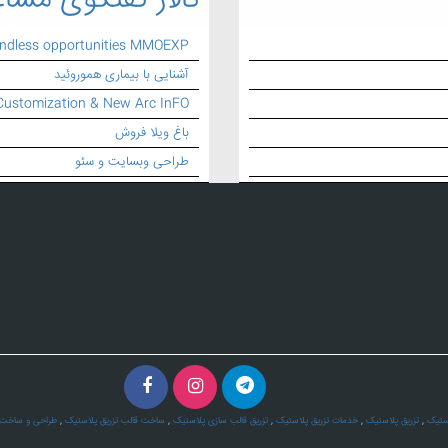
تالار گفتگوی مشاغ
endless opportunities MMOEXP
آشنایی با بیماری هموروئید
Customization & New Arc InFO
باغ ویلا فروش
طراحی وبسایت و سئو
ستیک
,
تزریق پلاستیک
,
خدمات تزریق پلاستیک
,
تزریق قالب سازی پلاستیک
,
ساخت قالب تزریق پلاستیک
,
طراحی و ساخت ق