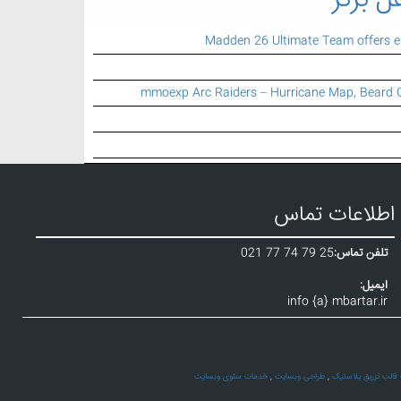
ل برتر
Madden 26 Ultimate Team offers 
mmoexp Arc Raiders – Hurricane Map, Beard 
اطلاعات تماس
تلفن تماس:
021 77 74 79 25
ایمیل:
info {a} mbartar.ir
الب تزریق پلاستیک
,
طراحی وبسایت
,
خدمات سئوی وبسایت