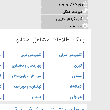
لوازم خانگی و برقی
حیوانات خانگی
گل و گیاهان دارویی
سایر خدمات
بانک اطلاعات مشاغل استانها
آذربایجان شرقی
آذربایجان غربی
ار
تهران
چهارمحال و بختیاری
خ
سمنان
سیستان و بلوچستان
ف
کرمانشاه
کهگیلویه و بویراحمد
گ
هرمزگان
همدان
یز