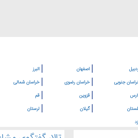
دبیل
اصفهان
البرز
راسان جنوبی
خراسان رضوی
خراسان شمالی
ارس
قزوین
قم
لستان
گیلان
لرستان
د