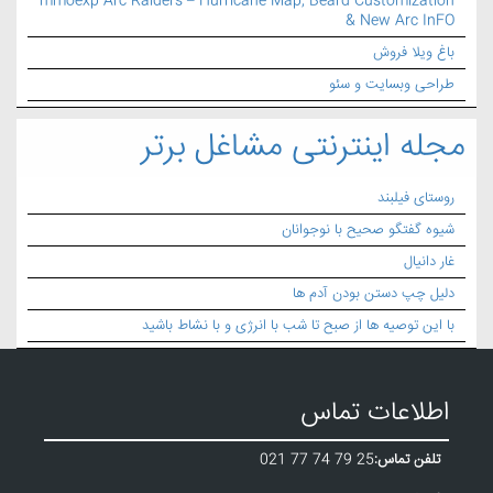
mmoexp Arc Raiders – Hurricane Map, Beard Customization
& New Arc InFO
باغ ویلا فروش
طراحی وبسایت و سئو
مجله اینترنتی مشاغل برتر
روستای فیلبند
شیوه گفتگو صحیح با نوجوانان
غار دانیال
دلیل چپ دستن بودن آدم ها
با این توصیه ها از صبح تا شب با انرژی و با نشاط باشید
اطلاعات تماس
تلفن تماس:
021 77 74 79 25