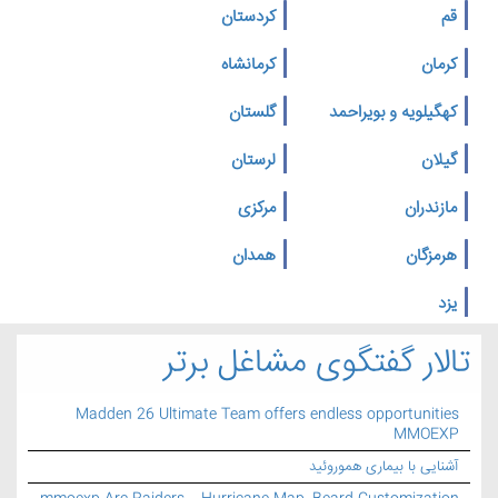
قم
کردستان
کرمان
کرمانشاه
کهگیلویه و بویراحمد
گلستان
گیلان
لرستان
مازندران
مرکزی
هرمزگان
همدان
یزد
تالار گفتگوی مشاغل برتر
Madden 26 Ultimate Team offers endless opportunities
MMOEXP
آشنایی با بیماری هموروئید