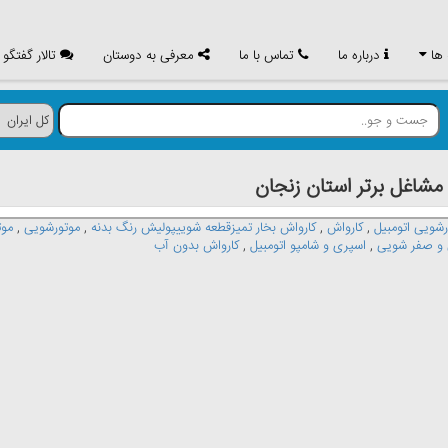
 ها
درباره ما
تماس با ما
معرفی به دوستان
تالار گفتگو
اغل برتر استان زنجان
رشویی اتومبیل
,
کارواش
,
کارواش بخار تمیزقطعه شوییپولیش رنگ بدنه
,
موتورشویی
,
موت
 صفر شویی
,
اسپری و شامپو اتومبیل
,
کارواش بدون آب