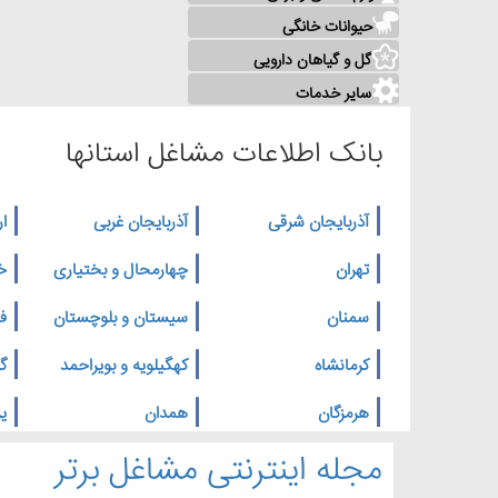
حیوانات خانگی
گل و گیاهان دارویی
سایر خدمات
بانک اطلاعات مشاغل استانها
آذربایجان شرقی
آذربایجان غربی
ار
تهران
چهارمحال و بختیاری
خ
سمنان
سیستان و بلوچستان
ف
کرمانشاه
کهگیلویه و بویراحمد
گ
هرمزگان
همدان
یز
مجله اینترنتی مشاغل برتر