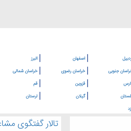
دبیل
اصفهان
البرز
راسان جنوبی
خراسان رضوی
خراسان شمالی
ارس
قزوین
قم
لستان
گیلان
لرستان
د
تالار گفتگوی مشاغ