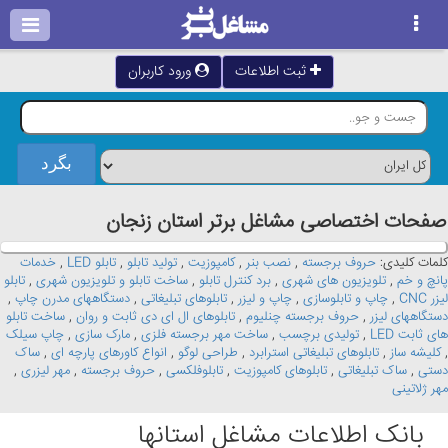
ثبت اطلاعات
ورود کاربران
صفحات اختصاصی مشاغل برتر استان زنجان
کلمات کلیدی:
حروف برجسته
,
نصب بنر
,
کامپوزیت
,
تولید تابلو
,
تابلو LED
,
خدمات
پانچ و خم
,
تلویزیون های شهری
,
برد کنترل تابلو
,
ساخت تابلو و تلویزیون شهری
,
تابلو
لیزر CNC
,
چاپ و تابلوسازی
,
چاپ و لیزر
,
تابلوهای تبلیغاتی
,
دستگاههای مدرن چاپ
,
دستگاههای لیزر
,
حروف برجسته چنلیوم
,
تابلوهای ال ای دی ثابت و روان
,
ساخت تابلو
های ثابت LED
,
تولیدی برچسب
,
ساخت مهر برجسته فلزی
,
مارک سازی
,
چاپ سیلک
,
کلیشه ساز
,
تابلوهای تبلیغاتی استرابرد
,
طراحی لوگو
,
انواع کاورهای پارچه ای
,
ساک
دستی
,
ساک تبلیغاتی
,
تابلوهای کامپوزیت
,
تابلوفلکسی
,
حروف برجسته
,
مهر لیزری
,
مهر ژلاتینی
بانک اطلاعات مشاغل استانها