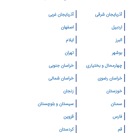
آذربایجان شرقی
آذربایجان غربی
اردبیل
اصفهان
البرز
ایلام
بوشهر
تهران
چهارمحال و بختیاری
خراسان جنوبی
خراسان رضوی
خراسان شمالی
خوزستان
زنجان
سمنان
سیستان و بلوچستان
فارس
قزوین
قم
کردستان