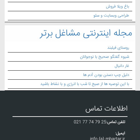
باغ ویلا فروش
طراحی وبسایت و سئو
مجله اینترنتی مشاغل برتر
روستای فیلبند
شیوه گفتگو صحیح با نوجوانان
غار دانیال
دلیل چپ دستن بودن آدم ها
با این توصیه ها از صبح تا شب با انرژی و با نشاط باشید
اطلاعات تماس
تلفن تماس:
021 77 74 79 25
ایمیل:
info {a} mbartar.ir