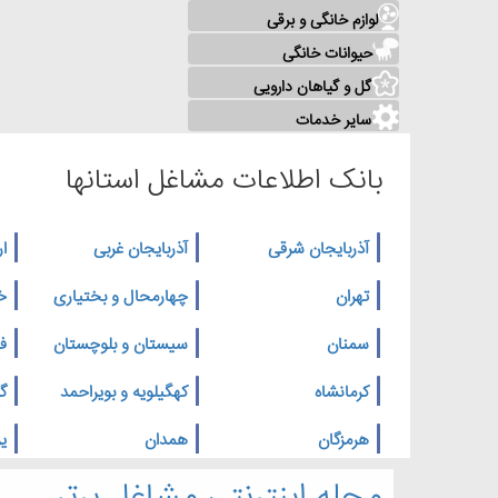
لوازم خانگی و برقی
حیوانات خانگی
گل و گیاهان دارویی
سایر خدمات
بانک اطلاعات مشاغل استانها
آذربایجان شرقی
آذربایجان غربی
ار
تهران
چهارمحال و بختیاری
خ
سمنان
سیستان و بلوچستان
ف
کرمانشاه
کهگیلویه و بویراحمد
گ
هرمزگان
همدان
یز