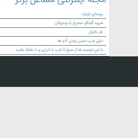
مجله اینترنتی مشاغل برتر
روستای فیلبند
شیوه گفتگو صحیح با نوجوانان
غار دانیال
دلیل چپ دستن بودن آدم ها
با این توصیه ها از صبح تا شب با انرژی و با نشاط باشید
بک لینک:
قالب سازی پلاستیک
,
قالب سازی خودرو
,
سازنده قالب پلاستیک تجهیزات ترافیکی
,
خدمات قالب سازی پلا