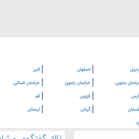
دبیل
اصفهان
البرز
راسان جنوبی
خراسان رضوی
خراسان شمالی
ارس
قزوین
قم
لستان
گیلان
لرستان
د