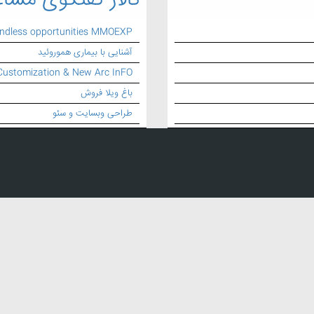
تالار گفتگوی مشاغ
endless opportunities MMOEXP
آشنایی با بیماری هموروئید
Customization & New Arc InFO
باغ ویلا فروش
طراحی وبسایت و سئو
ستیک
,
تزریق پلاستیک
,
خدمات تزریق پلاستیک
,
تزریق قالب سازی پلاستیک
,
ساخت قالب تزریق پلاستیک
,
طراحی و ساخت ق