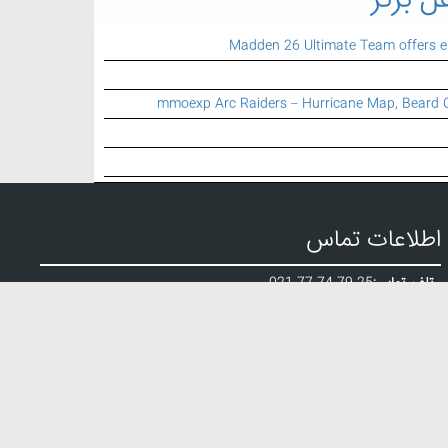
ل برتر
Madden 26 Ultimate Team offers 
mmoexp Arc Raiders – Hurricane Map, Beard 
اطلاعات تماس
تلفن تماس:
021 77 74 79 25
ایمیل:
info {a} mbartar.ir
الب تزریق پلاستیک
,
طراحی وبسایت
,
خدمات سئوی وبسایت